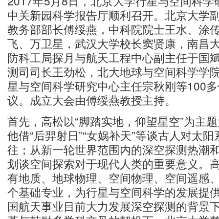
2017年5月8日，北京大学行星与空间科
中关新园科学报告厅顺利召开。北京大学
教务部部长傅绥燕，中科院院士王水、涂
飞、万卫星，武汉大学校长窦贤康，南昌
防科工局探月与航天工程中心副主任于国
测司司长王劲松，北大地球与空间科学学
星与空间科学研究中心主任宗秋刚等100
议。成立大会由傅绥燕教授主持。
首先，高松以“脚踏实地，仰望星空”为主
他借“后羿射日”“女娲补天”等谈古人对太
往；从新一轮世界范围内的深空探测热潮
划谈空间探索对于现代人类的重要意义。
有地质、地球物理、空间物理、空间遥感
个基础专业，为行星与空间科学的发展提
国航天事业目前大力发展深空探测的背景