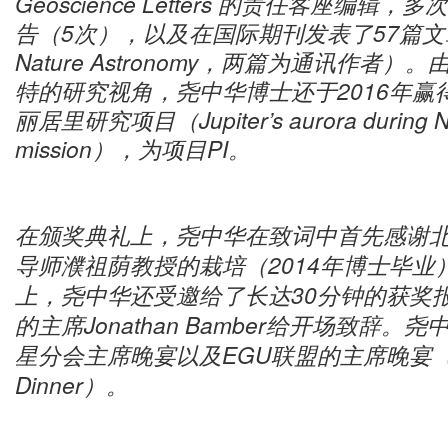
Geoscience Letters 的责任客座编
告（5次），以及在国际期刊发表了57篇
Nature Astronomy，两篇为通讯作者
特的研究视角，尧中华博士还于2016年
丽居里研究项目（Jupiter’s aurora during N
mission），为项目PI。
在颁奖典礼上，尧中华在致词中首先感谢
导师濮祖荫教授的栽培（2014年博士毕业
上，尧中华还受邀给了长达30分钟的获奖
的主席Jonathan Bamber给开场致辞
星分会主席晚宴以及EGU联盟的主席晚宴（Pres
Dinner）。