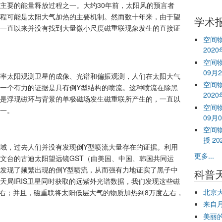
主要的能量释放过程之一。大约30年前，太阳风的预言者
联过程可能是太阳大气加热的主要机制。然而数十年来，由于望
学术
一直以来并没有找到大量微小尺度磁重联现象发生的直接证
空间
202
空间物
09月
率太阳观测卫星的成像、光谱和偏振观测，人们在太阳大气
空间
一个有力的证据是具有倒Y型结构的喷流。这种喷流在除黑
202
是浮现磁环与背景的单极磁场发生磁重联所产生的，一直以
空间物
一。
09月
空间
授 20
域，过去人们并没有发现倒Y型喷流大量存在的证据。利用
更多...
文台的古迪太阳望远镜GST（由美国、中国、韩国共同运
发现了频繁出现的倒Y型喷流，从而强有力地证实了黑子中
科普
天局IRIS卫星同时获取的远紫外光谱数据，我们发现这些磁
北京
s左右；并且，磁重联将太阳低层大气的物质加热到8万度左右，
来自
美丽