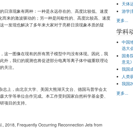
天体
游学|
的日浪现象有两种：一种是永远存在的、高度比较低、速度
化而来的激波驱动的；另一种是间歇性的、高度比较高、速度
更多...
这一发现也解决了多年来大家对于亮桥日浪现象本质的疑
学科
中国
选大
，这一图像在现有的所有黑子模型中均没有体现。因此，我
国务
此外，我们的观测也将促进部分电离等离子体中磁重联理论
意见
的关注。
我国
人类
我国
 Journal杂志上，由北京大学、美国大熊湖天文台、德国马普学会太
更多...
森大学等单位合作完成。本工作受到国家自然科学基金委、
研项目的支持。
 al., 2018, Frequently Occurring Reconnection Jets from