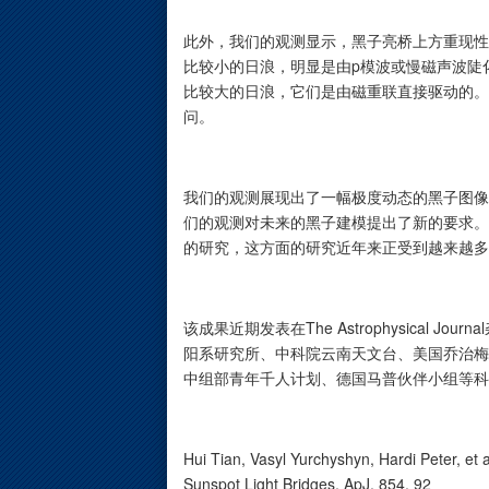
此外，我们的观测显示，黑子亮桥上方重现性
比较小的日浪，明显是由p模波或慢磁声波陡
比较大的日浪，它们是由磁重联直接驱动的。
问。
我们的观测展现出了一幅极度动态的黑子图像
们的观测对未来的黑子建模提出了新的要求。
的研究，这方面的研究近年来正受到越来越多
该成果近期发表在The Astrophysical
阳系研究所、中科院云南天文台、美国乔治梅
中组部青年千人计划、德国马普伙伴小组等科
Hui Tian, Vasyl Yurchyshyn, Hardi Peter, et
Sunspot Light Bridges, ApJ, 854, 92