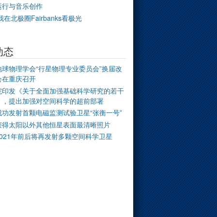
运行与音乐创作
我在北极圈Fairbanks看极光
动态
地球物理学会“行星物理专业委员会”换届改
会在重庆召开
院印发《关于全面加强基础科学研究的若干
》，提出加强对空间科学的超前部署
成功发射首颗电磁监测试验卫星“张衡一号”
获得太阳以外其他恒星表面最清晰照片
2021年前后将再发射多颗空间科学卫星