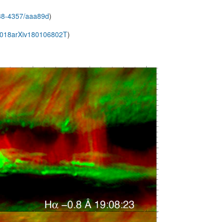
1538-4357/aaa89d
)
/2018arXiv180106802T
)