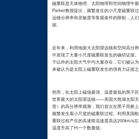
磁重联是天体物理、太阳物理和空间物理中最
Parker教授提出，频繁发生的小尺度磁重
远镜分辨率和灵敏度等客观条件的限制，人们
据。
近年来，利用地面大太阳望远镜和空间高分辨
中发现了大量小尺度磁重联发生的确切证据。
子以外的太阳大气中均大量存在，它们被认为
来被认为是太阳上磁重联发生的强有力证据之
然而，在太阳上磁场最强、温度最低的黑子区
世界最大的太阳望远镜——美国大熊湖太阳天
营）的高分辨率观测，我们首次在黑子亮桥上
频繁发生着小尺度的磁重联过程。利用美国航
重联过程产生的高速喷流速度高达200km/
温度升高了约一个数量级。