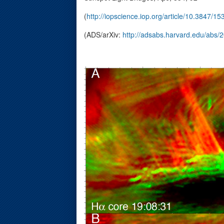
(
http://iopscience.iop.org/article/10.3847/
(ADS/arXiv:
http://adsabs.harvard.edu/abs