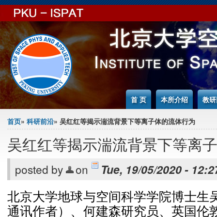
Jump to Content
首 页
本所介绍
教研
You are here
首页
»
科研前沿
» 吴红红等揭示湍流背景下等离子体的流体行为
吴红红等揭示湍流背景下等离
posted by
on
Tue, 19/05/2020 - 12:2
北京大学地球与空间科学学院博士生
通讯作者）、何建森研究员、英国伦