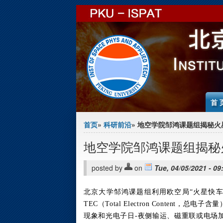
Jump to Content
首 
You are here
首页
»
科研前沿
» 地空学院邹鸿课题组揭秘火
地空学院邹鸿课题组揭秘
posted by
on
Tue, 04/05/2021 - 09
北京大学邹鸿课题组利用欧空局“火星快车
TEC（Total Electron Content，总电子含量
现象和光电子日-夜侧输运、磁重联或电场