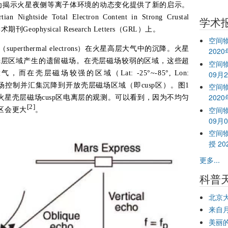
为揭示火星夜
侧等离子体
环境的动态变化提供了新的启示。
rtia
n
Nightside Total
Electron Content in Strong Crustal
学术
刊Geophysical
Research Letters（GRL）上。
空间
rthermal electrons）在火星高层大气中的沉降。火星
202
壳层区域产生的遗留磁场。在壳层磁场较弱的区域，这些超
空间物
09月
壳层磁场较强的区域（Lat: -25°~-85°, Lon:
层磁场控制并汇集沉降到开放壳层磁场区域（即cusp区）。图1
空间
202
对火星壳层磁场cusp区电离层的观测。可以看到，因为不均匀
[2]
空间物
区会更大
。
09月
空间
授 20
更多...
科普
北京
来自
美丽