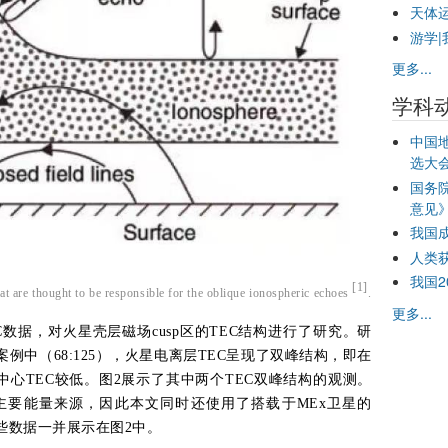
天体
游学|
更多...
学科
中国
选大
国务
意见
我国
人类
我国
[1]
at are thought to be responsible for the oblique ionospheric echoes
.
更多...
C数据，对火星壳层磁场cusp区的TEC结构进行了研究。研
案例中（68:125），火星电离层TEC呈现了双峰结构，即在
域的中心TEC较低。图2展示了其中两个TEC双峰结构的观测。
主要能量来源，因此本文同时还使用了搭载于MEx卫星的
这些数据一并展示在图2中。