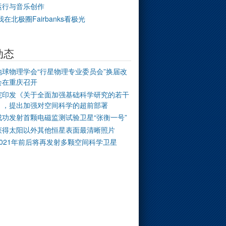
运行与音乐创作
我在北极圈Fairbanks看极光
动态
地球物理学会“行星物理专业委员会”换届改
会在重庆召开
院印发《关于全面加强基础科学研究的若干
》，提出加强对空间科学的超前部署
成功发射首颗电磁监测试验卫星“张衡一号”
获得太阳以外其他恒星表面最清晰照片
2021年前后将再发射多颗空间科学卫星