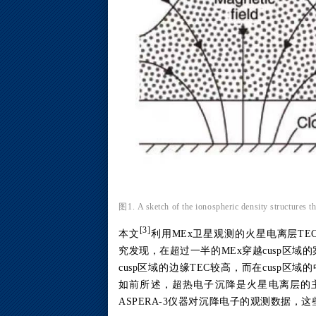
图1. A sketch of the ionospheric density structures th
[3]
本文
利用MEx卫星观测的火星电离层TE
究发现，在超过一半的MEx穿越cusp区域的
cusp区域的边缘TEC较高，而在cusp区
如前所述，超热电子沉降是火星电离层的
ASPERA-3仪器对沉降电子的观测数据，