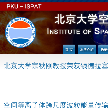
Jump to Content
首 页
本所介绍
教研
北京大学宗秋刚教授荣获钱德拉
空间等离子体跨尺度波粒能量传