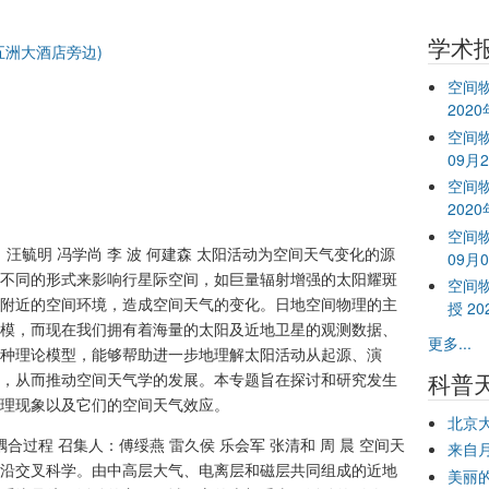
）
学术
五洲大酒店旁边)
空间
202
空间物
09月
空间
202
空间物
汪毓明 冯学尚 李 波 何建森 太阳活动为空间天气变化的源
09月
不同的形式来影响行星际空间，如巨量辐射增强的太阳耀斑
空间
附近的空间环境，造成空间天气的变化。日地空间物理的主
授 20
模，而现在我们拥有着海量的太阳及近地卫星的观测数据、
更多...
种理论模型，能够帮助进一步地理解太阳活动从起源、演
科普
，从而推动空间天气学的发展。本专题旨在探讨和研究发生
理现象以及它们的空间天气效应。
北京
合过程 召集人：傅绥燕 雷久侯 乐会军 张清和 周 晨 空间天
来自
沿交叉科学。由中高层大气、电离层和磁层共同组成的近地
美丽