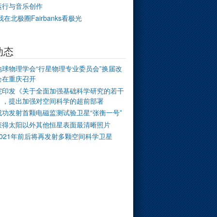
运行与音乐创作
我在北极圈Fairbanks看极光
动态
地球物理学会“行星物理专业委员会”换届改
会在重庆召开
院印发《关于全面加强基础科学研究的若干
》，提出加强对空间科学的超前部署
成功发射首颗电磁监测试验卫星“张衡一号”
获得太阳以外其他恒星表面最清晰照片
2021年前后将再发射多颗空间科学卫星