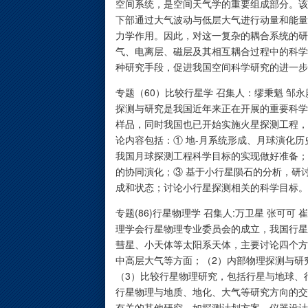
空间系统，是空间天气学的重要组成部分。该
下部通过大气波动与低层大气进行动量和能量
力学作用。因此，对这一复杂的耦合系统的研
气、电离层、磁层及其相互耦合过程中的科学
种研究手段，促进我国空间科学研究的进一步
专题（60）比较行星学 召集人：缪秉魁 邹永廖
探测与研究是我国近年来正在开展的重要科学
样品，同时我国也已开始实施火星探测工程，
论内容包括：① 地-月系统形成、月球演化
我国月球探测工程科学目标的实现做好准备；
的协同演化；③ 基于小行星陨石的分析，研
成和状态；讨论小行星探测相关的科学目标。
专题(86)行星物理学 召集人:万卫星 张可可
理学会行星物理专业委员会的成立，我国行星
彗星、小天体等太阳系天体，主要讨论四个方
中高层大气等方面；（2）内部物理探测与研
（3）比较行星物理研究，包括行星与地球、
行星物理与地质、地化、大气等研究方向的交
有关的其他研究，如探测计划方案、仪器设计