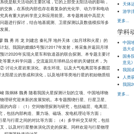
系统是航天活动的主要区域，它的上部受太阳活动的影响，
天体
的交换，在系统内部也存在着复杂的光化学、动力学和电动
游学|
究具有重大的科学意义和应用前景。本专题将就中高层大
更多...
问题进行探讨，结合地基观测、卫星探测以及数值模拟等多
发展。
学科
 魏 勇 肖 龙 刘建忠 秦礼萍 地外天体（如月球和火星）的
中国
计划。我国的嫦娥5号预计2017年发射，将采集并返回月球
选大
预计2020年实现火星车和轨道器的联合探测。本专题主要讨
国务
历史等重大科学问题，交流返回月球样品分析的关键技术，为
意见
② 讨论火星岩浆演化、表生环境、以及大气电离层等多圈层
我国
讨太阳星云的形成和演化，以及地球等类地行星的初始物质组
人类
我国
 崔峻 陈炯林 魏勇 随着我国火星探测计划的立项、中国地球物
更多...
物理研究迎来新的发展契机。本专题围绕行星、行星卫星、
面的内容：（1）空间物理探测与研究，包括磁层、电离层、
究，包括内部构造、重力场、磁场、发电机理论等方面；
行星与行星之间的对比等方面；（4）多学科交叉研究，包括
叉，以及对行星整体演化历史的探索。同样欢迎与行星物理
、探测器轨道设计等。