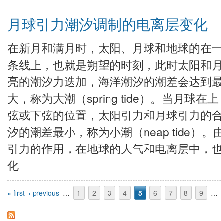
月球引力潮汐调制的电离层变化
在新月和满月时，太阳、月球和地球的在
条线上，也就是朔望的时刻，此时太阳和
亮的潮汐力迭加，海洋潮汐的潮差会达到
大，称为大潮（spring tide）。当月球在上
弦或下弦的位置，太阳引力和月球引力的
汐的潮差最小，称为小潮（neap tide）
引力的作用，在地球的大气和电离层中，
化
Pages
« first
‹ previous
…
1
2
3
4
5
6
7
8
9
…